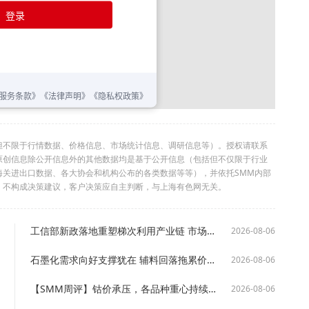
但不限于行情数据、价格信息、市场统计信息、调研信息等）。授权请联系
利。本原创信息除公开信息外的其他数据均是基于公开信息（包括但不仅限于行业
海关进出口数据、各大协会和机构公布的各类数据等等），并依托SMM内部
，不构成决策建议，客户决策应自主判断，与上海有色网无关。
工信部新政落地重塑梯次利用产业链 市场行情稳中偏弱【SMM周评】
2026-08-06
石墨化需求向好支撑犹在 辅料回落拖累价格涨势【SMM锂电负极原料市场周评】
2026-08-06
【SMM周评】钴价承压，各品种重心持续下探
2026-08-06