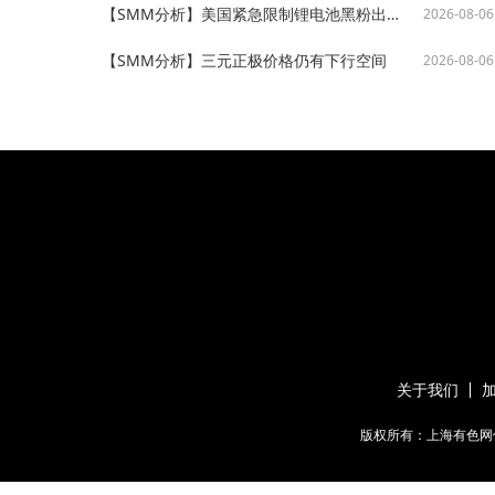
【SMM分析】美国紧急限制锂电池黑粉出口 以法规锁住关键回收原料
2026-08-06
【SMM分析】三元正极价格仍有下行空间
2026-08-06
关于我们
版权所有：上海有色网