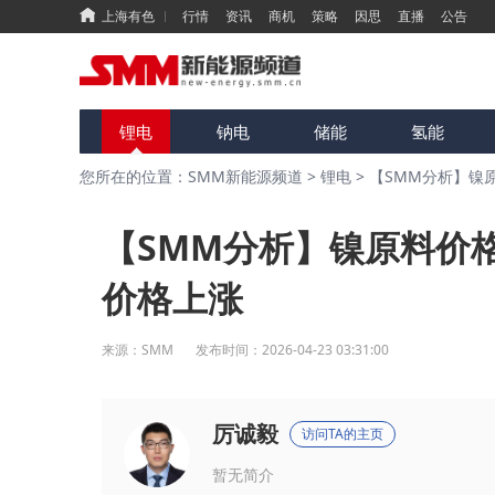
上海有色
行情
资讯
商机
策略
因思
直播
公告
锂电
钠电
储能
氢能
您所在的位置：SMM新能源频道
>
锂电
>
【SMM分析】镍
【SMM分析】镍原料价
价格上涨
来源：
SMM
发布时间：
2026-04-23 03:31:00
厉诚毅
访问TA的主页
暂无简介