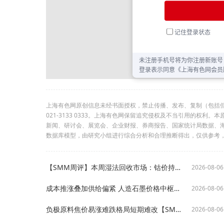
上海有色网原创信息未经书面授权，禁止传播、发布、复制（包括
021-3133 0333。上海有色网保留追究侵权及不当引用的权
新闻、研讨会、展览会、企业财报、券商报告、国家统计局数据、
数据库模型，由研究小组进行综合分析和合理推断得出，仅供参考
【SMM周评】本周湿法回收市场：钴价持续下跌 湿法回收成交清淡（2026.8.3-2026.8.6）
2026-08-06
成本推涨叠加供给偏紧 人造石墨价格中枢上移【SMM锂电负极原料市场周评】
2026-08-06
负极原料焦价易涨难跌格局短期难改【SMM锂电负极原料市场周评】
2026-08-06