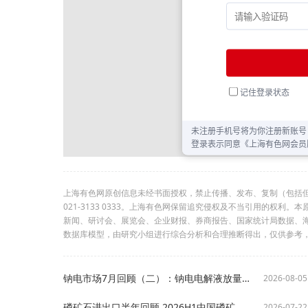
上海有色网原创信息未经书面授权，禁止传播、发布、复制（包括
021-3133 0333。上海有色网保留追究侵权及不当引用的权
新闻、研讨会、展览会、企业财报、券商报告、国家统计局数据、
数据库模型，由研究小组进行综合分析和合理推断得出，仅供参考
钠电市场7月回顾（二）：钠电电解液放量格局初变，钠电芯蓄力待发【SMM分析】
2026-08-05
磷矿石进出口半年回顾 2026H1中国磷矿石进口升至百万吨出口放量3倍【SMM分析】
2026-07-22