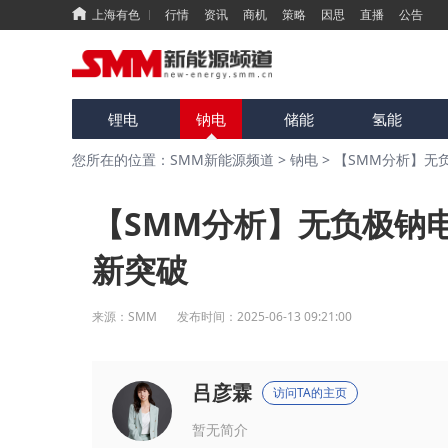
上海有色
行情
资讯
商机
策略
因思
直播
公告
锂电
钠电
储能
氢能
您所在的位置：SMM新能源频道
>
钠电
>
【SMM分析】无
【SMM分析】无负极钠
新突破
来源：
SMM
发布时间：
2025-06-13 09:21:00
吕彦霖
访问TA的主页
暂无简介