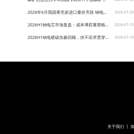
2026年6月我国果壳炭进口量价齐跌 钠电硬碳成本回落助推产业化进程【SMM分析】
2026-07-20
2026H1钠电芯市场复盘：成本博弈重塑格局 产销共振驱动增长【SMM分析】
2026-07-15
2026H1钠电硬碳负极回顾：供不应求贯穿整线，产能突围与品质升级并进【SMM分析】
2026-07-10
关于我们