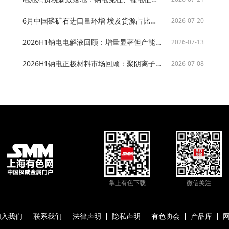
6月中国磷矿石进口量环增 埃及货源占比骤降约旦摩洛哥等替代货源放量【SMM分析】
2026-07-20
2026H1钠电电解液回顾：增量显著但产能隐忧渐深，原材料瓶颈成核心掣肘【SMM分析】
2026-07-13
2026H1钠电正极材料市场回顾：聚阴离子主导深化，供需缺口渐次显形【SMM分析】
2026-07-08
掌上有色下载
微信关注
加入我们
联系我们
法律声明
隐私声明
有色协会
产品库