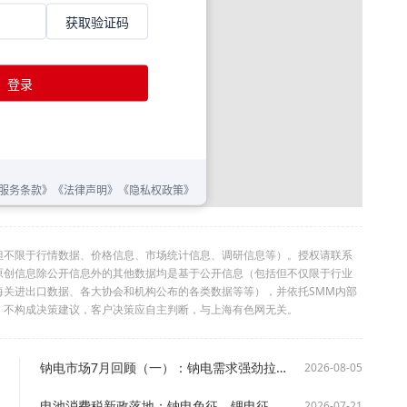
但不限于行情数据、价格信息、市场统计信息、调研信息等）。授权请联系
利。本原创信息除公开信息外的其他数据均是基于公开信息（包括但不仅限于行业
海关进出口数据、各大协会和机构公布的各类数据等等），并依托SMM内部
，不构成决策建议，客户决策应自主判断，与上海有色网无关。
钠电市场7月回顾（一）：钠电需求强劲拉动产能扩张，供应偏紧格局短期难解【SMM分析】
2026-08-05
电池消费税新政落地：钠电免征、锂电征税，钠电迎来“免税红利期”【SMM分析】
2026-07-21