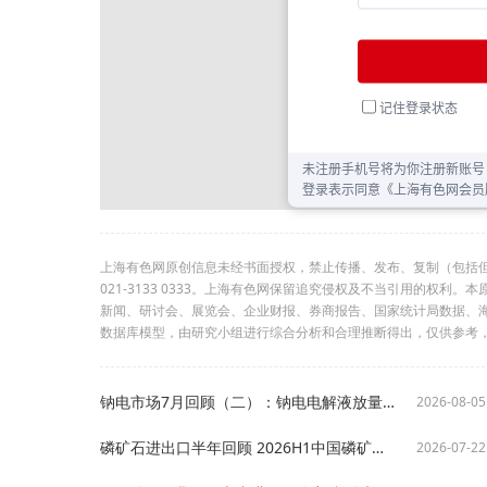
上海有色网原创信息未经书面授权，禁止传播、发布、复制（包括
021-3133 0333。上海有色网保留追究侵权及不当引用的权
新闻、研讨会、展览会、企业财报、券商报告、国家统计局数据、
数据库模型，由研究小组进行综合分析和合理推断得出，仅供参考
钠电市场7月回顾（二）：钠电电解液放量格局初变，钠电芯蓄力待发【SMM分析】
2026-08-05
磷矿石进出口半年回顾 2026H1中国磷矿石进口升至百万吨出口放量3倍【SMM分析】
2026-07-22