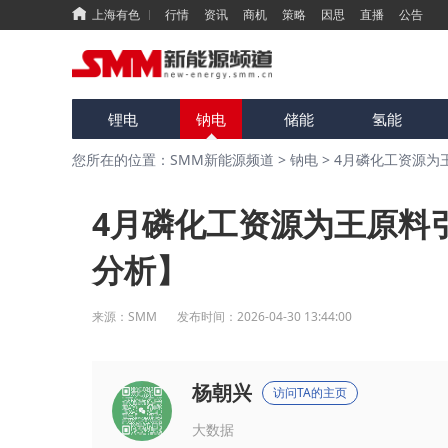
上海有色
行情
资讯
商机
策略
因思
直播
公告
锂电
钠电
储能
氢能
您所在的位置：SMM新能源频道
>
钠电
>
4月磷化工资源为
4月磷化工资源为王原料
分析】
来源：
SMM
发布时间：
2026-04-30 13:44:00
杨朝兴
访问TA的主页
大数据