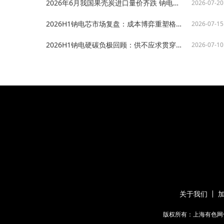
2026年6月我国果壳炭进口量价齐跌 钠电硬碳成本回落助推产业化进程【SMM分析】
2026-07-20
2026H1钠电芯市场复盘：成本博弈重塑格局 产销共振驱动增长【SMM分析】
2026-07-15
2026H1钠电硬碳负极回顾：供不应求贯穿整线，产能突围与品质升级并进【SMM分析】
2026-07-10
关于我们
版权所有：上海有色网