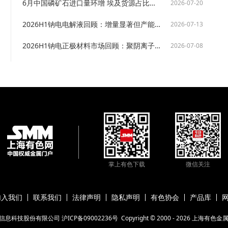
6月中国磷矿石进口量环增 埃及货源占比骤降约旦摩洛哥等替代货源放量【SMM分析】
2026-07-20
2026H1钠电电解液回顾：增量显著但产能隐忧渐深，原材料瓶颈成核心掣肘【SMM分析】
2026-07-13
2026H1钠电正极材料市场回顾：聚阴离子主导深化，供需缺口渐次显形【SMM分析】
2026-07-08
掌上有色下载
微信关注
加入我们
联系我们
法律声明
隐私声明
有色协会
产品库
信息科技股份有限公司
沪ICP备09002236号
Copyright © 2000 -
2026
上海有色金