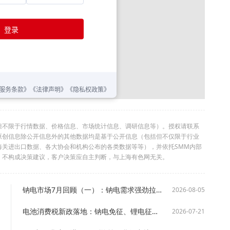
但不限于行情数据、价格信息、市场统计信息、调研信息等）。授权请联系
利。本原创信息除公开信息外的其他数据均是基于公开信息（包括但不仅限于行业
海关进出口数据、各大协会和机构公布的各类数据等等），并依托SMM内部
，不构成决策建议，客户决策应自主判断，与上海有色网无关。
钠电市场7月回顾（一）：钠电需求强劲拉动产能扩张，供应偏紧格局短期难解【SMM分析】
2026-08-05
电池消费税新政落地：钠电免征、锂电征税，钠电迎来“免税红利期”【SMM分析】
2026-07-21