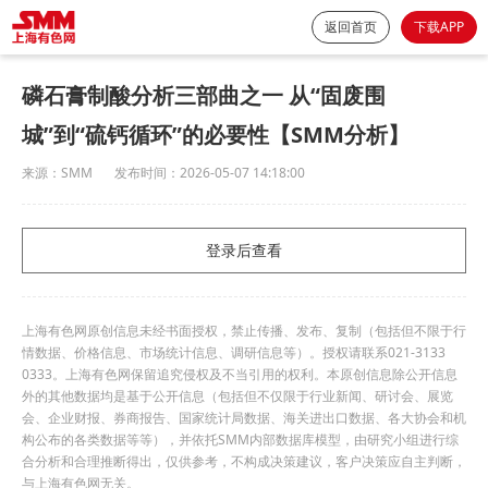
返回首页
下载APP
磷石膏制酸分析三部曲之一 从“固废围
城”到“硫钙循环”的必要性【SMM分析】
来源：
SMM
发布时间：
2026-05-07 14:18:00
登录后查看
上海有色网原创信息未经书面授权，禁止传播、发布、复制（包括但不限于行
情数据、价格信息、市场统计信息、调研信息等）。授权请联系021-3133
0333。上海有色网保留追究侵权及不当引用的权利。本原创信息除公开信息
外的其他数据均是基于公开信息（包括但不仅限于行业新闻、研讨会、展览
会、企业财报、券商报告、国家统计局数据、海关进出口数据、各大协会和机
构公布的各类数据等等），并依托SMM内部数据库模型，由研究小组进行综
合分析和合理推断得出，仅供参考，不构成决策建议，客户决策应自主判断，
与上海有色网无关。