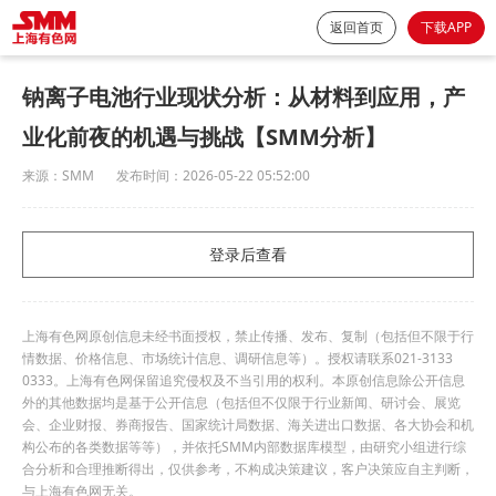
返回首页
下载APP
钠离子电池行业现状分析：从材料到应用，产
业化前夜的机遇与挑战【SMM分析】
来源：
SMM
发布时间：
2026-05-22 05:52:00
登录后查看
上海有色网原创信息未经书面授权，禁止传播、发布、复制（包括但不限于行
情数据、价格信息、市场统计信息、调研信息等）。授权请联系021-3133
0333。上海有色网保留追究侵权及不当引用的权利。本原创信息除公开信息
外的其他数据均是基于公开信息（包括但不仅限于行业新闻、研讨会、展览
会、企业财报、券商报告、国家统计局数据、海关进出口数据、各大协会和机
构公布的各类数据等等），并依托SMM内部数据库模型，由研究小组进行综
合分析和合理推断得出，仅供参考，不构成决策建议，客户决策应自主判断，
与上海有色网无关。