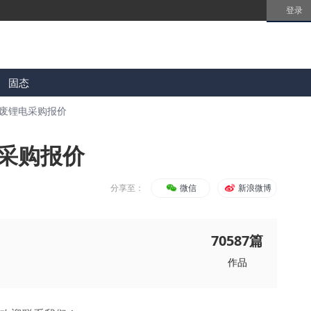
登录
固态
 废锂电采购报价
电采购报价
分享至：
微信
新浪微博
70587
篇
作品