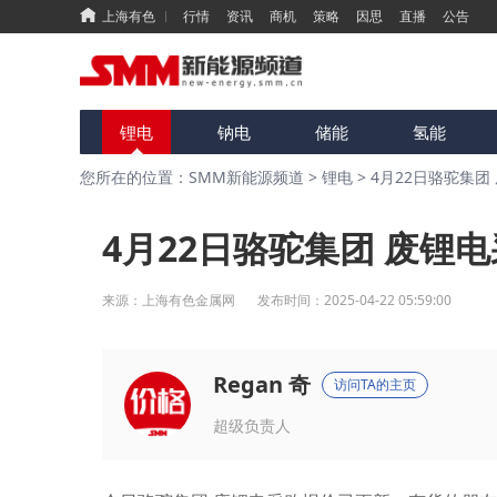
上海有色
行情
资讯
商机
策略
因思
直播
公告
锂电
钠电
储能
氢能
您所在的位置：SMM新能源频道
>
锂电
>
4月22日骆驼集团
4月22日骆驼集团 废锂
来源：
上海有色金属网
发布时间：
2025-04-22 05:59:00
Regan 奇
访问TA的主页
超级负责人