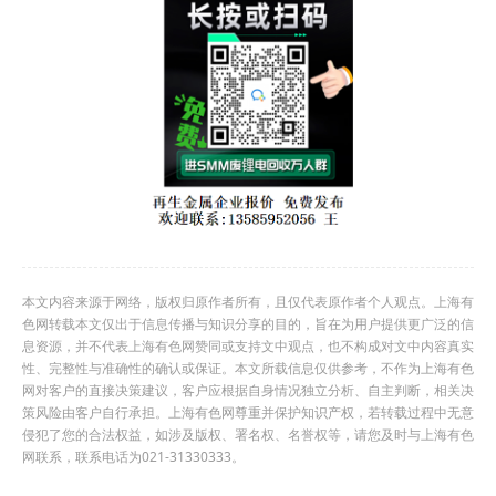
本文内容来源于网络，版权归原作者所有，且仅代表原作者个人观点。上海有
色网转载本文仅出于信息传播与知识分享的目的，旨在为用户提供更广泛的信
息资源，并不代表上海有色网赞同或支持文中观点，也不构成对文中内容真实
性、完整性与准确性的确认或保证。本文所载信息仅供参考，不作为上海有色
网对客户的直接决策建议，客户应根据自身情况独立分析、自主判断，相关决
策风险由客户自行承担。上海有色网尊重并保护知识产权，若转载过程中无意
侵犯了您的合法权益，如涉及版权、署名权、名誉权等，请您及时与上海有色
网联系，联系电话为021-31330333。