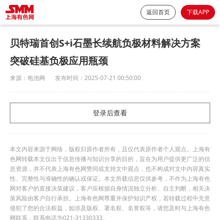
返回首页
下载APP
贝特瑞首创S+i石墨长续航负极材料解决方案
突破硅基负极应用瓶颈
来源：
电池网
发布时间：
2025-07-21 00:50:00
登录后查看
本文内容来源于网络，版权归原作者所有，且仅代表原作者个人观点。上海有
色网转载本文仅出于信息传播与知识分享的目的，旨在为用户提供更广泛的信
息资源，并不代表上海有色网赞同或支持文中观点，也不构成对文中内容真实
性、完整性与准确性的确认或保证。本文所载信息仅供参考，不作为上海有色
网对客户的直接决策建议，客户应根据自身情况独立分析、自主判断，相关决
策风险由客户自行承担。上海有色网尊重并保护知识产权，若转载过程中无意
侵犯了您的合法权益，如涉及版权、署名权、名誉权等，请您及时与上海有色
网联系，联系电话为021-31330333。