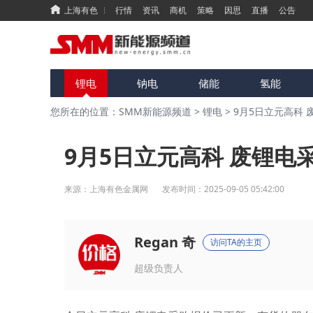
上海有色
行情
资讯
商机
策略
因思
直播
公告
锂电
钠电
储能
氢能
您所在的位置：SMM新能源频道
>
锂电
>
9月5日立元高科 
9月5日立元高科 废锂电
来源：
上海有色金属网
发布时间：
2025-09-05 05:42:00
Regan 奇
访问TA的主页
超级负责人