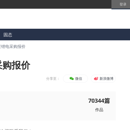
登录
固态
废锂电采购报价
采购报价
分享至：
微信
新浪微博
70344
篇
作品