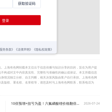
点。上海有色网转载本文仅出于信息传播与知识分享的目的，旨在为用户提
也不构成对文中内容真实性、完整性与准确性的确认或保证。本文所载信息
自身情况独立分析、自主判断，相关决策风险由客户自行承担。上海有色网
涉及版权、署名权、名誉权等，请您及时与上海有色网联系，联系电话为
10倍预增+扭亏为盈！六氟磷酸锂价格翻倍引爆TOP10公司业绩
2026-07-24