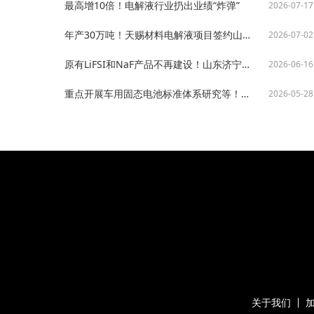
最高增10倍！电解液行业扔出业绩“炸弹”
2026-07-17
年产30万吨！天赐材料电解液项目签约山东德州
2026-07-02
原有LiFSI和NaF产品不再建设！山东济宁年产15万吨电解液项目获批
2026-06-16
重点开展车用固态电池标准体系研究等！工信部发布工作要点
2026-05-28
关于我们