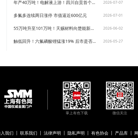
年产40万吨！电解液上游！四川自贡首个百亿级项目二期即将试产
2026-07-07
多氟多连续两日涨停 市值逼近600亿元
2026-07-01
55万吨升至101万吨！天赐材料向楚能新能源增加电解液供应量
2026-06-02
触低回升！六氟磷酸锂猛涨19% 后市是否高景气？【SMM热点】
2026-05-27
掌上有色下载
微信关注
加入我们
联系我们
法律声明
隐私声明
有色协会
产品库