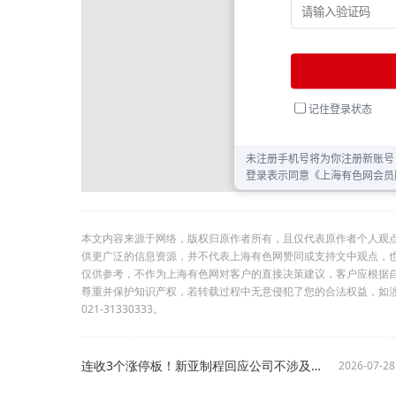
本文内容来源于网络，版权归原作者所有，且仅代表原作者个人观
供更广泛的信息资源，并不代表上海有色网赞同或支持文中观点，
仅供参考，不作为上海有色网对客户的直接决策建议，客户应根据
尊重并保护知识产权，若转载过程中无意侵犯了您的合法权益，如
021-31330333。
连收3个涨停板！新亚制程回应公司不涉及碳酸亚乙烯酯业务 六氟磷酸锂业务贡献有限
2026-07-28