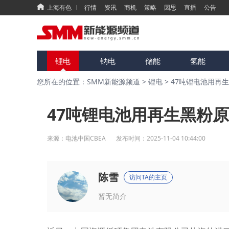
上海有色
行情
资讯
商机
策略
因思
直播
公告
锂电
钠电
储能
氢能
您所在的位置：SMM新能源频道
>
锂电
>
47吨锂电池用再
47吨锂电池用再生黑粉
来源：
电池中国CBEA
发布时间：
2025-11-04 10:44:00
陈雪
访问TA的主页
暂无简介