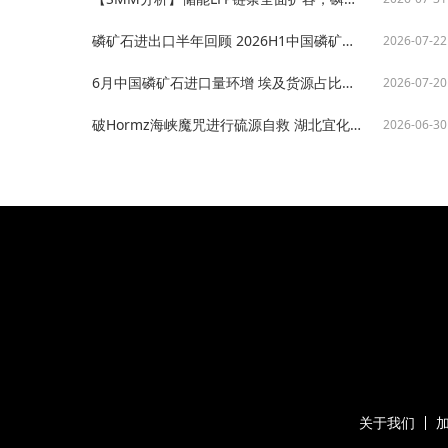
磷矿石进出口半年回顾 2026H1中国磷矿石进口升至百万吨出口放量3倍【SMM分析】
2026-07-22
6月中国磷矿石进口量环增 埃及货源占比骤降约旦摩洛哥等替代货源放量【SMM分析】
2026-07-20
破Hormz海峡魔咒进行硫源自救 湖北宜化百万吨磷石膏制硫酸项目签约【SMM分析】
2026-06-30
关于我们