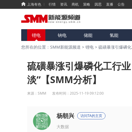
上海有色
行情
资讯
商机
策略
因思
直播
公告
锂电
钠电
储能
氢能
您所在的位置：SMM新能源频道
>
锂电
>
硫磺暴涨引爆磷化
硫磺暴涨引爆磷化工行业
淡”【SMM分析】
来源：
SMM
发布时间：
2025-11-19 09:12:00
杨朝兴
访问TA的主页
大数据