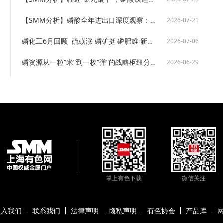
【SMM分析】磷酸全年进出口深度观察：政策与周期双驱动 贸易结构重塑行业新格局
2026-07-21
磷化工6月回顾 硫磺涨 磷矿挺 磷肥难 新材料扩【SMM分析】
2026-07-06
磷资源从一粒“米”到一枚“弹”的战略枢纽分析【SMM分析】
2026-06-29
掌上有色下载
微信关注
加入我们
联系我们
法律声明
隐私声明
有色协会
产品库