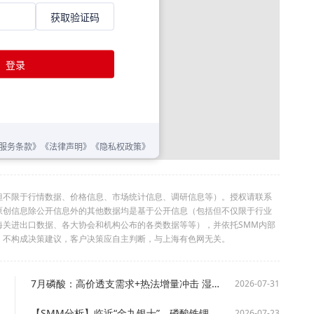
但不限于行情数据、价格信息、市场统计信息、调研信息等）。授权请联系
利。本原创信息除公开信息外的其他数据均是基于公开信息（包括但不仅限于行业
海关进出口数据、各大协会和机构公布的各类数据等等），并依托SMM内部
，不构成决策建议，客户决策应自主判断，与上海有色网无关。
7月磷酸：高价透支需求+热法增量冲击 湿法涨库与开工收缩【SMM分析】
2026-07-31
【SMM分析】临近“金九银十”，磷酸铁锂材料近况如何
2026-07-23