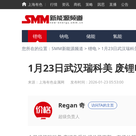
上海有色
行情
资讯
商机
策略
因思
直播
公告
锂电
钠电
储能
氢能
您所在的位置：SMM新能源频道
>
锂电
>
1月23日武汉瑞科
1月23日武汉瑞科美 废
来源：
上海有色金属网
发布时间：
2026-01-23 05:53:00
Regan 奇
访问TA的主页
超级负责人