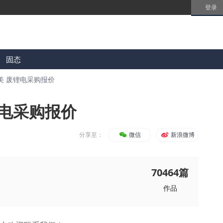
登录
固态
美 废锂电采购报价
锂电采购报价
分享至：
微信
新浪微博
70464
篇
作品