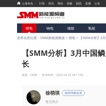
上海有色
行情
资讯
商机
策略
因思
直播
公告
锂电
钠电
储能
氢能
您所在的位置：SMM新能源频道
>
锂电
>
【SMM分析】3
【SMM分析】3月中国
长
来源：
SMM
发布时间：
2026-04-20 08:17:00
徐萌琪
访问TA的主页
暂无简介