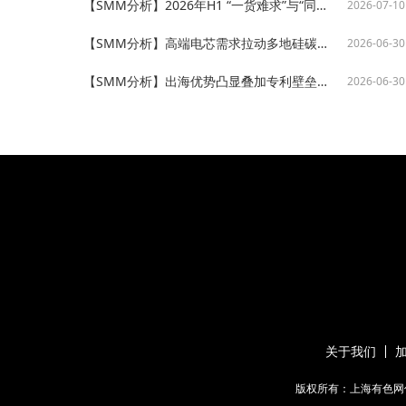
【SMM分析】2026年H1 “一货难求”与“同质清仓”并存：硅基负极市场结构性分化加剧
2026-07-10
【SMM分析】高端电芯需求拉动多地硅碳负极新建项目密集落地
2026-06-30
【SMM分析】出海优势凸显叠加专利壁垒施压 解析硅碳负极遭遇美国337调查的行业影响
2026-06-30
关于我们
版权所有：上海有色网