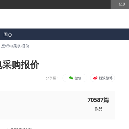
登录
固态
思 废锂电采购报价
电采购报价
分享至：
微信
新浪微博
70587
篇
作品