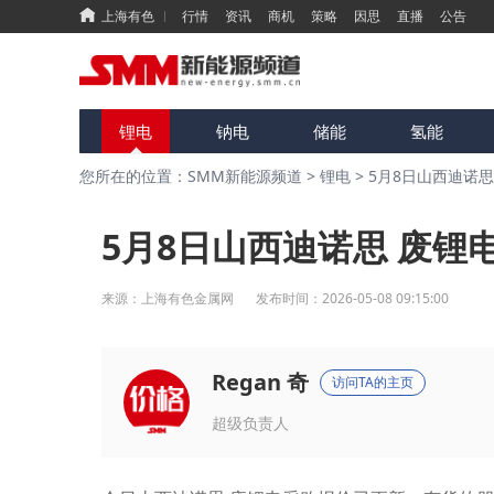
上海有色
行情
资讯
商机
策略
因思
直播
公告
锂电
钠电
储能
氢能
您所在的位置：SMM新能源频道
>
锂电
>
5月8日山西迪诺
5月8日山西迪诺思 废锂
来源：
上海有色金属网
发布时间：
2026-05-08 09:15:00
Regan 奇
访问TA的主页
超级负责人