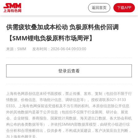
返回首页
下载APP
供需疲软叠加成本松动 负极原料焦价回调
【SMM锂电负极原料市场周评】
来源：
SMM
发布时间：
2026-06-04 09:03:00
登录后查看
上海有色网原创信息未经书面授权，禁止传播、发布、复制（包括但不限于行
情数据、价格信息、市场统计信息、调研信息等）。授权请联系021-3133
0333。上海有色网保留追究侵权及不当引用的权利。本原创信息除公开信息
外的其他数据均是基于公开信息（包括但不仅限于行业新闻、研讨会、展览
会、企业财报、券商报告、国家统计局数据、海关进出口数据、各大协会和机
构公布的各类数据等等），并依托SMM内部数据库模型，由研究小组进行综
合分析和合理推断得出，仅供参考，不构成决策建议，客户决策应自主判断，
与上海有色网无关。