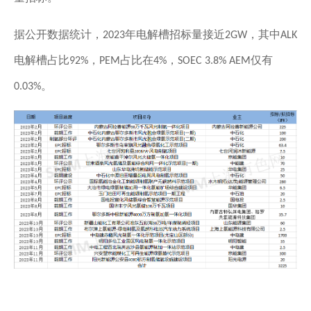
据公开数据统计，
年电解槽招标量接近
，其中
2023
2GW
ALK
电解槽占比
，
占比在
，
仅有
92%
PEM
4%
SOEC 3.8% AEM
。
0.03%