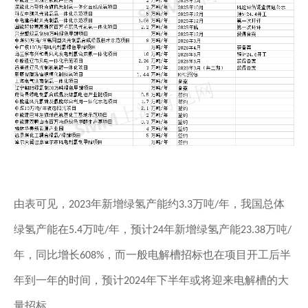
由表可见，
年新增绿氢产能约
万吨
年，我国总体
2023
3.3
/
绿氢产能在
万吨
年，预计
年新增绿氢产能
万吨
5.4
/
24
23.38
/
年，同比增长
，而一般电解槽招标也在项目开工后半
608%
年到一年的时间，预计
年下半年或将迎来电解槽的大
2024
量招标。