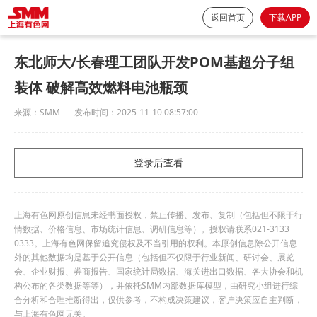
返回首页
下载APP
东北师大/长春理工团队开发POM基超分子组
装体 破解高效燃料电池瓶颈
来源：
SMM
发布时间：
2025-11-10 08:57:00
登录后查看
上海有色网原创信息未经书面授权，禁止传播、发布、复制（包括但不限于行
情数据、价格信息、市场统计信息、调研信息等）。授权请联系021-3133
0333。上海有色网保留追究侵权及不当引用的权利。本原创信息除公开信息
外的其他数据均是基于公开信息（包括但不仅限于行业新闻、研讨会、展览
会、企业财报、券商报告、国家统计局数据、海关进出口数据、各大协会和机
构公布的各类数据等等），并依托SMM内部数据库模型，由研究小组进行综
合分析和合理推断得出，仅供参考，不构成决策建议，客户决策应自主判断，
与上海有色网无关。