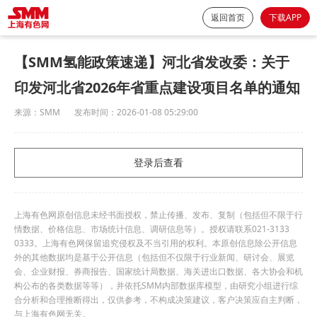
返回首页
下载APP
【SMM氢能政策速递】河北省发改委：关于
印发河北省2026年省重点建设项目名单的通知
来源：
SMM
发布时间：
2026-01-08 05:29:00
登录后查看
上海有色网原创信息未经书面授权，禁止传播、发布、复制（包括但不限于行
情数据、价格信息、市场统计信息、调研信息等）。授权请联系021-3133
0333。上海有色网保留追究侵权及不当引用的权利。本原创信息除公开信息
外的其他数据均是基于公开信息（包括但不仅限于行业新闻、研讨会、展览
会、企业财报、券商报告、国家统计局数据、海关进出口数据、各大协会和机
构公布的各类数据等等），并依托SMM内部数据库模型，由研究小组进行综
合分析和合理推断得出，仅供参考，不构成决策建议，客户决策应自主判断，
与上海有色网无关。