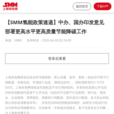
返回首页
下载APP
【SMM氢能政策速递】中办、国办印发意见
部署更高水平更高质量节能降碳工作
来源：
SMM
发布时间：
2026-04-28 02:16:00
登录后查看
上海有色网原创信息未经书面授权，禁止传播、发布、复制（包括但不限于行
情数据、价格信息、市场统计信息、调研信息等）。授权请联系021-3133
0333。上海有色网保留追究侵权及不当引用的权利。本原创信息除公开信息
外的其他数据均是基于公开信息（包括但不仅限于行业新闻、研讨会、展览
会、企业财报、券商报告、国家统计局数据、海关进出口数据、各大协会和机
构公布的各类数据等等），并依托SMM内部数据库模型，由研究小组进行综
合分析和合理推断得出，仅供参考，不构成决策建议，客户决策应自主判断，
与上海有色网无关。