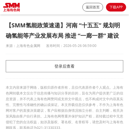
返回首页
下载APP
【SMM氢能政策速递】河南 “十五五” 规划明
确氢能等产业发展布局 推进 “一廊一群” 建设
来源：
上海有色金属网
发布时间：
2026-05-26 06:59:00
登录后查看
本文内容来源于网络，版权归原作者所有，且仅代表原作者个人观点。上海有
色网转载本文仅出于信息传播与知识分享的目的，旨在为用户提供更广泛的信
息资源，并不代表上海有色网赞同或支持文中观点，也不构成对文中内容真实
性、完整性与准确性的确认或保证。本文所载信息仅供参考，不作为上海有色
网对客户的直接决策建议，客户应根据自身情况独立分析、自主判断，相关决
策风险由客户自行承担。上海有色网尊重并保护知识产权，若转载过程中无意
侵犯了您的合法权益，如涉及版权、署名权、名誉权等，请您及时与上海有色
网联系，联系电话为021-31330333。