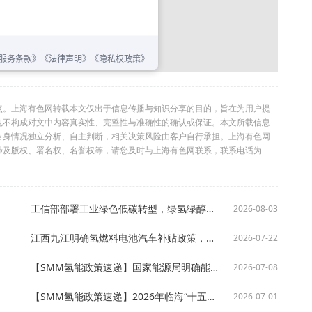
点。上海有色网转载本文仅出于信息传播与知识分享的目的，旨在为用户提
也不构成对文中内容真实性、完整性与准确性的确认或保证。本文所载信息
自身情况独立分析、自主判断，相关决策风险由客户自行承担。上海有色网
涉及版权、署名权、名誉权等，请您及时与上海有色网联系，联系电话为
工信部部署工业绿色低碳转型，绿氢绿醇规模化应用提速
2026-08-03
江西九江明确氢燃料电池汽车补贴政策，细化车辆购置及运营支持措施
2026-07-22
【SMM氢能政策速递】国家能源局明确能源数据分类规则，氢能纳入能源品种一级类别
2026-07-08
【SMM氢能政策速递】2026年临海“十五五”规划落地 多维布局氢能与新型储能产业发展
2026-07-01