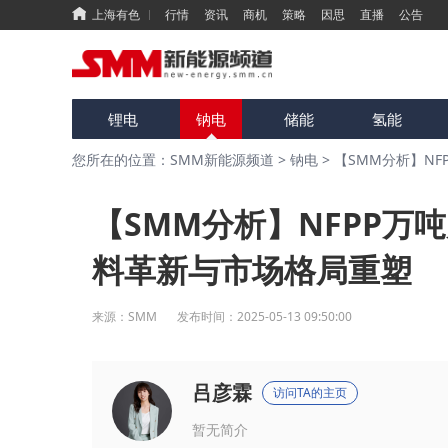
上海有色
行情
资讯
商机
策略
因思
直播
公告
锂电
钠电
储能
氢能
您所在的位置：SMM新能源频道
>
钠电
>
【SMM分析】N
【SMM分析】NFPP万
料革新与市场格局重塑
来源：
SMM
发布时间：
2025-05-13 09:50:00
吕彦霖
访问TA的主页
暂无简介