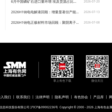
6月中国磷矿石进口量环增 埃及货源占比骤降约旦摩洛哥等替代货源放量【SMM分析】
2026-07-20
2026H1钠电电解液回顾：增量显著但产能隐忧渐深，原材料瓶颈成核心掣肘【SMM分析】
2026-07-13
2026H1钠电正极材料市场回顾：聚阴离子主导深化，供需缺口渐次显形【SMM分析】
2026-07-08
掌上有色下载
微信关注
加入我们
联系我们
法律声明
隐私声明
有色协会
产品库
信息科技股份有限公司
沪ICP备09002236号
Copyright © 2000 -
2026
上海有色金