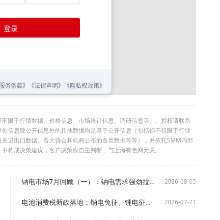
但不限于行情数据、价格信息、市场统计信息、调研信息等）。授权请联系
利。本原创信息除公开信息外的其他数据均是基于公开信息（包括但不仅限于行业
海关进出口数据、各大协会和机构公布的各类数据等等），并依托SMM内部
，不构成决策建议，客户决策应自主判断，与上海有色网无关。
钠电市场7月回顾（一）：钠电需求强劲拉动产能扩张，供应偏紧格局短期难解【SMM分析】
2026-08-05
电池消费税新政落地：钠电免征、锂电征税，钠电迎来“免税红利期”【SMM分析】
2026-07-21