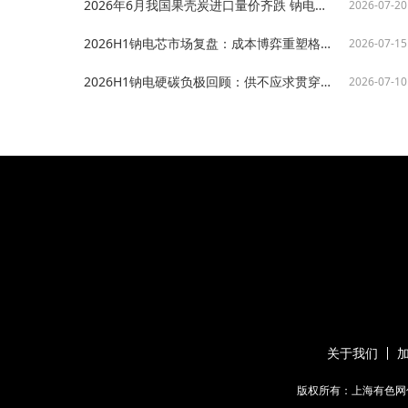
2026年6月我国果壳炭进口量价齐跌 钠电硬碳成本回落助推产业化进程【SMM分析】
2026-07-20
2026H1钠电芯市场复盘：成本博弈重塑格局 产销共振驱动增长【SMM分析】
2026-07-15
2026H1钠电硬碳负极回顾：供不应求贯穿整线，产能突围与品质升级并进【SMM分析】
2026-07-10
关于我们
版权所有：上海有色网