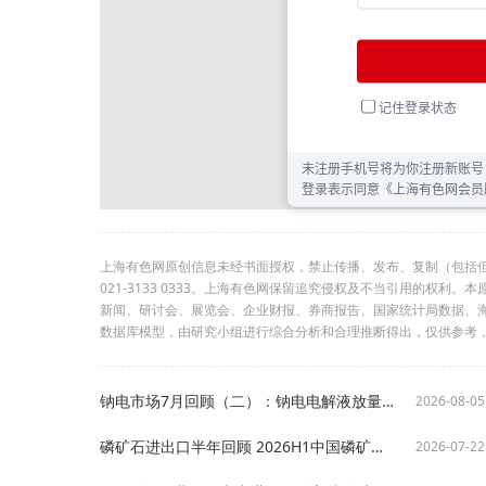
上海有色网原创信息未经书面授权，禁止传播、发布、复制（包括
021-3133 0333。上海有色网保留追究侵权及不当引用的权
新闻、研讨会、展览会、企业财报、券商报告、国家统计局数据、
数据库模型，由研究小组进行综合分析和合理推断得出，仅供参考
钠电市场7月回顾（二）：钠电电解液放量格局初变，钠电芯蓄力待发【SMM分析】
2026-08-05
磷矿石进出口半年回顾 2026H1中国磷矿石进口升至百万吨出口放量3倍【SMM分析】
2026-07-22