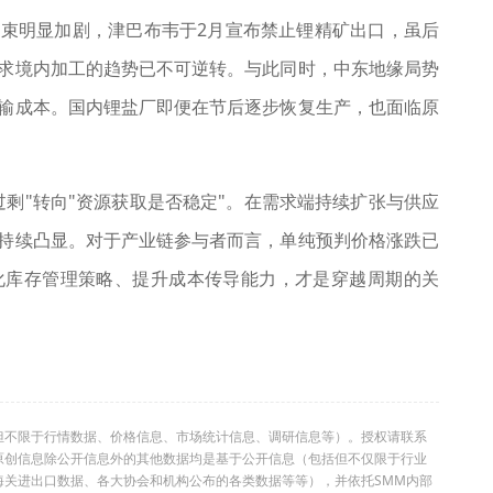
束明显加剧，津巴布韦于2月宣布禁止锂精矿出口，虽后
求境内加工的趋势已不可逆转。与此同时，中东地缘局势
输成本。国内锂盐厂即便在节后逐步恢复生产，也面临原
剩"转向"资源获取是否稳定"。在需求端持续扩张与供应
持续凸显。对于产业链参与者而言，单纯预判价格涨跌已
化库存管理策略、提升成本传导能力，才是穿越周期的关
但不限于行情数据、价格信息、市场统计信息、调研信息等）。授权请联系
利。本原创信息除公开信息外的其他数据均是基于公开信息（包括但不仅限于行业
海关进出口数据、各大协会和机构公布的各类数据等等），并依托SMM内部