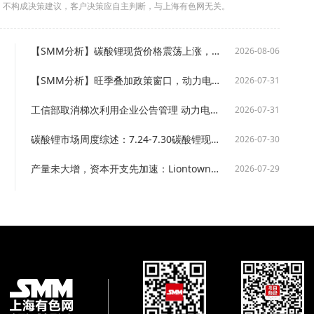
，不构成决策建议，客户决策应自主判断，与上海有色网无关。
【SMM分析】碳酸锂现货价格震荡上涨，下游持续按需逢低采购
2026-08-06
【SMM分析】旺季叠加政策窗口，动力电芯产出显著增长，9月后增速或回落
2026-07-31
工信部取消梯次利用企业公告管理 动力电池回收监管再升级【SMM分析】
2026-07-31
碳酸锂市场周度综述：7.24-7.30碳酸锂现货价格价格中枢较上周小幅上移【SMM周评】
2026-07-30
产量未大增，资本开支先加速：Liontown正在释放什么锂供应信号？【SMM分析】
2026-07-29