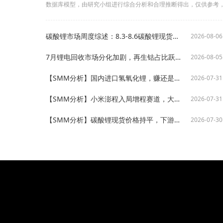
数据库模型，由研究小组进行综合分析和合理推断得出，仅供参考
碳酸锂市场周度综述：8.3-8.6碳酸锂现货价格价格中枢较上周小幅下移【SMM周评】
2026-08-06
7月锂电回收市场分化加剧，再生钴占比跃升41%成供给端最大变量【SMM分析】
2026-08-05
【SMM分析】国内进口氢氧化锂，赚还是亏？
2026-07-31
【SMM分析】小米澎程入局增程赛道，大电池策略重塑三元电池需求预期
2026-07-31
【SMM分析】碳酸锂现货价格持平，下游持续按需逢低采购
2026-07-30