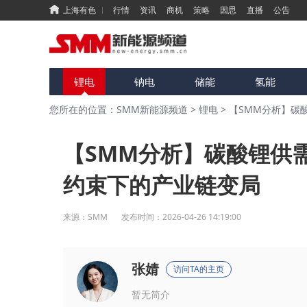
上海有色
行情
资讯
商机
策略
因思
直播
公告
锂电
钠电
储能
氢能
您所在的位置：SMM新能源频道
>
锂电
>
【SMM分析】碳
【SMM分析】碳酸锂供
约束下的产业链变局
来源：
SMM
发布时间：
2026-04-26 14:19:00
张婧
访问TA的主页
暂无简介