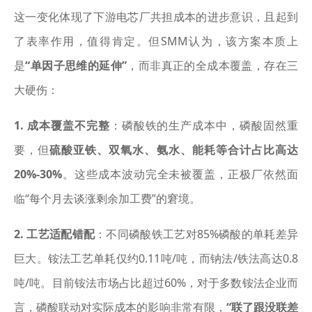
这一变化体现了下游电芯厂共担成本的进步意识，且起到
了表率作用，值得肯定。但SMM认为，该方案本质上
是
“单因子思维的延伸”
，而非真正的全成本覆盖，存在三
大硬伤：
1. 成本覆盖不完整
：磷酸铁的生产成本中，磷酸固然重
要，但
硫酸亚铁、双氧水、氨水、能耗等合计占比高达
20%-30%
。这些成本波动完全未被覆盖，正极厂依然面
临“每个月去谈涨剩余加工费”的窘境。
2. 工艺适配错配
：不同磷酸铁工艺对85%磷酸的单耗差异
巨大。铵法工艺单耗仅约0.11吨/吨，而钠法/铁法高达0.8
吨/吨。目前铵法市场占比超过60%，对于多数铵法企业而
言，磷酸联动对实际成本的影响非常有限，
“联了跟没联差