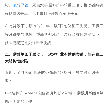
铵、
硫酸亚铁
、双氧水等原料价格轮番上涨，推动磷酸铁
价格持续走高，几乎每月上涨数百至上千元。
在此背景下，原有的“一年一谈”打包价彻底失灵。正极厂
每月都要与电芯厂重新谈判涨价，过程艰难且效率低下，
供应链稳定性受到严重挑战。
二、磷酸单因子联动：一次对行业有益的尝试，但存在
三
大结构性缺陷
近期，某电芯企业率先将磷酸价格拆分为独立联动因子，
即：
LFP结算价 = SMM碳酸锂月均价×单耗 +
磷酸月均价×单
耗
+ 固定加工费