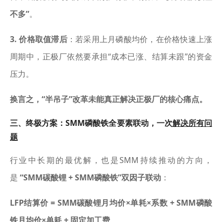
不多”
。
3. 价格取值滞后
：若采用上月磷酸均价，在价格快速上涨
周期中，正极厂依然要承担“成本已涨、结算未跟”的资金
压力。
换言之，“半吊子”改革未能真正解决正极厂的核心痛点。
三、终极方案：SMM磷酸铁全要素联动，一次
解决所有问
题
行业中长期的最优解，也是SMM持续推动的方向，
是
“SMM碳酸锂 + SMM磷酸铁”双因子联动
：
LFP结算价 = SMM碳酸锂月均价×单耗×系数 + SMM磷酸
铁月均价×单耗 + 固定加工费