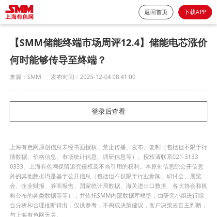
返回首页
下载APP
【SMM储能终端市场周评12.4】储能电芯涨价
何时能够传导至终端？
来源：
SMM
发布时间：
2025-12-04 08:41:00
登录后查看
上海有色网原创信息未经书面授权，禁止传播、发布、复制（包括但不限于行
情数据、价格信息、市场统计信息、调研信息等）。授权请联系021-3133
0333。上海有色网保留追究侵权及不当引用的权利。本原创信息除公开信息
外的其他数据均是基于公开信息（包括但不仅限于行业新闻、研讨会、展览
会、企业财报、券商报告、国家统计局数据、海关进出口数据、各大协会和机
构公布的各类数据等等），并依托SMM内部数据库模型，由研究小组进行综
合分析和合理推断得出，仅供参考，不构成决策建议，客户决策应自主判断，
与上海有色网无关。