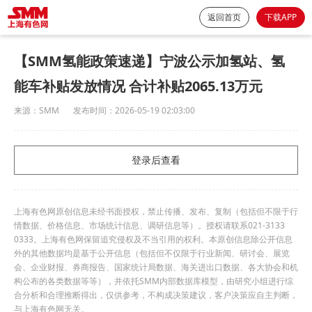
返回首页
下载APP
【SMM氢能政策速递】宁波公示加氢站、氢
能车补贴发放情况 合计补贴2065.13万元
来源：
SMM
发布时间：
2026-05-19 02:03:00
登录后查看
上海有色网原创信息未经书面授权，禁止传播、发布、复制（包括但不限于行
情数据、价格信息、市场统计信息、调研信息等）。授权请联系021-3133
0333。上海有色网保留追究侵权及不当引用的权利。本原创信息除公开信息
外的其他数据均是基于公开信息（包括但不仅限于行业新闻、研讨会、展览
会、企业财报、券商报告、国家统计局数据、海关进出口数据、各大协会和机
构公布的各类数据等等），并依托SMM内部数据库模型，由研究小组进行综
合分析和合理推断得出，仅供参考，不构成决策建议，客户决策应自主判断，
与上海有色网无关。