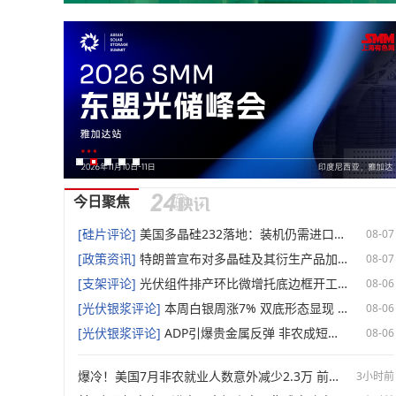
今日聚焦
[硅片评论]
美国多晶硅232落地：装机仍需进口支撑，价格下限或重塑本土光伏供应链【SMM分析】
08-07
[政策资讯]
特朗普宣布对多晶硅及其衍生产品加征关税
08-07
[支架评论]
光伏组件排产环比微增托底边框开工 宏观基本面多空博弈下铝价短期预计偏强震荡【SMM分析】
08-06
[光伏银浆评论]
本周白银周涨7% 双底形态显现 后市多空交织【SMM白银周评】
08-06
[光伏银浆评论]
ADP引爆贵金属反弹 非农成短期关键变量【SMM贵金属宏观分析】
08-06
爆冷！美国7月非农就业人数意外减少2.3万 前两月就业下修10.3万人
3小时前