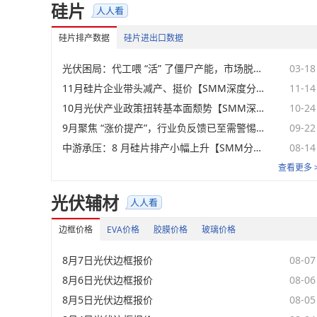
硅片
硅片排产数据
硅片进出口数据
光伏困局：代工喂 “活” 了僵尸产能，市场脱敏后连反弹都没了【SMM深度分析】
03-18
11月硅片企业带头减产、挺价【SMM深度分析】
11-14
10月光伏产业政策扭转基本面颓势【SMM深度分析】
10-24
9月聚焦 “涨价提产”，行业负反馈已至需警惕【SMM深度分析】
09-22
中游承压：8 月硅片排产小幅上升【SMM分析】
08-14
查看更多 
光伏辅材
边框价格
EVA价格
胶膜价格
玻璃价格
8月7日光伏边框报价
08-07
8月6日光伏边框报价
08-06
8月5日光伏边框报价
08-05