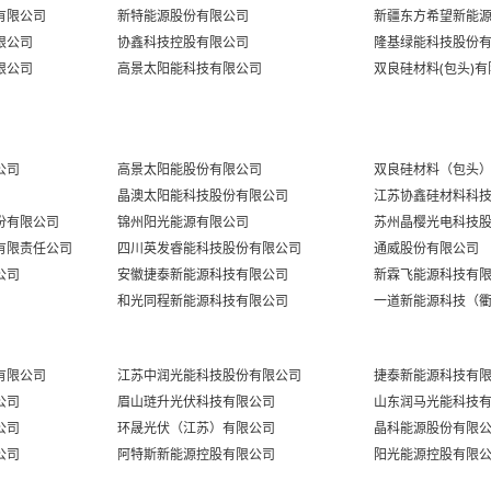
有限公司
新特能源股份有限公司
新疆东方希望新能
TOPCon组件-210R-
未登录
CIF泰国
限公司
协鑫科技控股有限公司
隆基绿能科技股份
TOPCon组
限公司
高景太阳能科技有限公司
双良硅材料(包头)
未登录
件-182mm-CIF越南
TOPCon组
未登录
件-210mm-CIF越南
TOPCon组件-210R-
未登录
公司
高景太阳能股份有限公司
双良硅材料（包头
CIF越南
晶澳太阳能科技股份有限公司
江苏协鑫硅材料科技
南亚组件
有限公司‌
锦州阳光能源有限公司‌
苏州晶樱光电科技
名称
价格范围
均价
涨跌
限责任公司‌
四川英发睿能科技股份有限公司‌
通威股份有限公司‌
印度本土制造 DCR
未登录
司‌
安徽捷泰新能源科技有限公司‌
新霖飞能源科技有限
TOPCon组件
和光同程新能源科技有限公司‌
一道新能源科技（
印度本土制造 非DCR
未登录
TOPCon组件
欧洲组件
有限公司
江苏中润光能科技股份有限公司
捷泰新能源科技有
名称
价格范围
均价
涨跌
公司
眉山琏升光伏科技有限公司
山东润马光能科技
TOPCon组件-分布
公司
环晟光伏（江苏）有限公司
晶科能源股份有限
未登录
式-210R（48版型）：
鹿特丹
公司
阿特斯新能源控股有限公司
阳光能源控股有限
TOPCon组件-分布
未登录
式-210R（66/72版