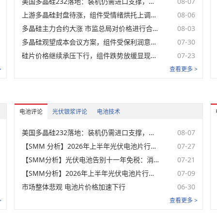
美国多晶硅232落地：装机仍需进口支撑，价格下限或重塑本土光伏供应链【SMM分析】
08-07
HJT组件-210mm(分布
未登录
式)
上游多晶硅封盘待涨，组件受情绪烘托上调报价【SMM周评】
08-06
Topcon组
多晶硅主力合约大涨 市监总局对价格进行合规指导【SMM分析】
08-03
未登录
件-182mm（分布
式）
多晶硅观望成本会议方案，组件受保利润意愿支撑价格趋稳【SMM周评】
07-30
Topcon组
未登录
件-210mm（分布
硅片价格继续承压下行，组件跌势放缓显现挺价信号【SMM周评】
07-23
式）
Topcon组
>
查看更多 >
未登录
件-210R（分布式）
TOPCon组件-210R高
未登录
功率(分布式)
集中式组件
电池评论
光伏银浆评论
电池技术
名称
价格范围
均价
涨跌
美国多晶硅232落地：装机仍需进口支撑，价格下限或重塑本土光伏供应链【SMM分析】
08-07
N型182mm组件-集中
式项目
(组件尺寸
未登录
【SMM 分析】2026年上半年光伏电池片行情分析与展望——价格加速探底 供需修复仍待验证
07-27
2278mm*1134mm)
【SMM分析】光伏电池告别十一年免税：消费税回归开启市场化淘汰新阶段
07-21
N型210mm组件-集中
式项目
(组件尺寸
未登录
【SMM分析】2026年上半年光伏电池片行情分析与展望——价格加速探底 供需修复仍待验证
07-09
2384mm*1303mm)
市场整体悲观 电池片价格加速下行
06-30
TOPCon210R光伏组
未登录
件-集中式项目
>
查看更多 >
BC210R光伏组件-集
未登录