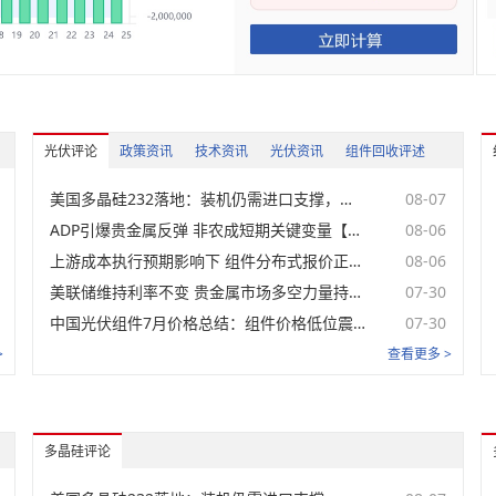
电池片
名称
价格范围
均价
涨跌
单晶Topcon电池
未登录
片-183mm
单晶Topcon电池
未登录
片-210mm
光伏评论
政策资讯
技术资讯
光伏资讯
组件回收评述
单晶Topcon电池
未登录
片-210R
美国多晶硅232落地：装机仍需进口支撑，价格下限或重塑本土光伏供应链【SMM分析】
08-07
单晶HJT电池30%银包
未登录
铜-G12半片
ADP引爆贵金属反弹 非农成短期关键变量【SMM贵金属宏观分析】
08-06
单晶PERC电池
上游成本执行预期影响下 组件分布式报价正式上调【SMM分析】
08-06
未登录
片-182mm-中国港口
FOB
美联储维持利率不变 贵金属市场多空力量持续博弈【SMM贵金属宏观分析】
07-30
单晶Topcon电池片
未登录
M10-中国港口FOB
中国光伏组件7月价格总结：组件价格低位震荡 高效领域供需相对健康【SMM分析】
07-30
单晶Topcon电池片
>
查看更多 >
未登录
210RN-中国港口FOB
分布式组件
名称
价格范围
均价
涨跌
多晶硅评论
未登录
BC组件-210R(分布式)