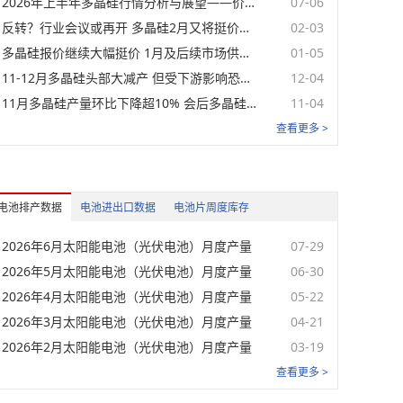
2026年上半年多晶硅行情分析与展望——价格突破新低 后续关注成本与政策【SMM分析】
07-06
元/瓦
08-07
反转？行业会议或再开 多晶硅2月又将挺价？【SMM分析】
02-03
多晶硅报价继续大幅挺价 1月及后续市场供需关系分析【SMM分析】
01-05
元/瓦
08-07
11-12月多晶硅头部大减产 但受下游影响恐仍累库【SMM分析】
12-04
元/瓦
08-07
11月多晶硅产量环比下降超10% 会后多晶硅价格将如何？【SMM分析】
11-04
查看更多 >
元/瓦
08-07
元/瓦
08-07
电池排产数据
电池进出口数据
电池片周度库存
单位
日期
2026年6月太阳能电池（光伏电池）月度产量
07-29
元/瓦
08-07
2026年5月太阳能电池（光伏电池）月度产量
06-30
2026年4月太阳能电池（光伏电池）月度产量
05-22
元/瓦
08-07
2026年3月太阳能电池（光伏电池）月度产量
04-21
2026年2月太阳能电池（光伏电池）月度产量
03-19
元/瓦
08-07
查看更多 >
元/瓦
08-07