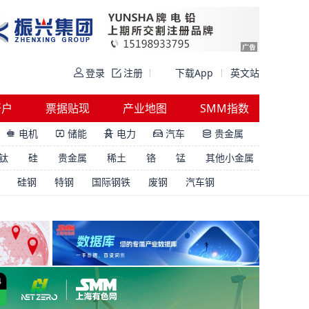
登录
注册
下载App
英文站
开户
票据贴现
产业地图
SMM指数
电机
储能
电力
汽车
贵金属





钛
硅
贵金属
稀土
铬
锰
其他小金属
硅钢
特钢
国际钢铁
废钢
汽车钢