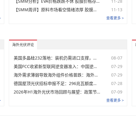
名称
价格范围
【SMM分析】EVA价格跌跌不休 胶膜价格存阴跌预期
均价
11-28
涨跌
TOPCon组
【SMM周评】原料市场看空情绪浓厚 胶膜价格弱势运行
11-13
未登录
件-182mm-中国港口
FOB
>
查看更多 >
TOPCon组
未登录
件-210mm-中国港口
FOB
TOPCon组件-210R-中
未登录
国港口FOB
海外光伏评论
东南亚组件
名称
价格范围
美国多晶硅232落地：装机仍需进口支撑，价格下限或重塑本土光伏供应链【SMM分析】
均价
08-07
涨跌
TOPCon组
美国FCC收紧新型联网逆变器准入：中国逆变器出口短期冲击有限，长期警惕规则外溢【SMM分析】
07-29
未登录
件-182mm-CIF马来西
亚
海外需求薄弱导致海外组件价格普跌：海外光伏组件6-7月市场回顾【SMM分析】
07-29
TOPCon组
未登录
件-210mm-CIF马来西
德国屋顶光伏招标申报不足：296兆瓦额度为何未能足额完成？【SMM分析】
07-28
亚
2026年H1海外光伏市场回顾与展望：政策节点驱动阶段性放量，区域分化加深下全年需求承压【SMM分析】
07-09
TOPCon组件-210R-
未登录
CIF马来西亚
>
查看更多 >
TOPCon组件-分布式-
未登录
CIF印度尼西亚
TOPCon组
未登录
件-182mm-CIF泰国
TOPCon组
未登录
件-210mm-CIF泰国