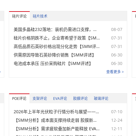
中式项目
组件成本指数
硅片评论
硅片技术
名称
价格范围
均价
涨跌
Topcon183组件成本
未登录
美国多晶硅232落地：装机仍需进口支撑，价格下限或重塑本土光伏供应链【SMM分析】
08-07
指数-一体化
硅片价格阴跌不止，企业寄希望于政策【SMM评述】
07-31
Topcon183组件成本
未登录
指数-半一体化
高低品质石英砂价格出现分化走势【SMM评述】
07-31
Topcon183组件成本
未登录
供需原因导致石英砂降价销售【SMM评述】
06-30
指数-专业化
电池成本承压 压价采购硅片【SMM评述】
06-30
TOPCon183光伏组件
未登录
成本指数
>
查看更多 >
TOPCon210光伏组件
未登录
成本指数
TOPCon210R光伏组
未登录
件成本指数
POE评论
支架评论
EVA评论
胶膜评论
玻璃评论
BC210R光伏组件成本
未登录
指数
2026年上半年光伏粒子行情分析与展望——地缘冲高后价格回归，下半年将面临供需双重博弈【SMM分析】
07-10
HJT210光伏组件成本
未登录
指数
【SMM分析】成本面支撑持续走弱 胶膜新单价格预计下行
12-24
中国净出口组件
【SMM分析】需求疲软叠加新产能释放 EVA供应过剩压力加剧
12-11