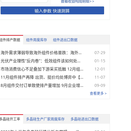
单位
日期
元/瓦
08-07
元/瓦
08-07
组件排产数据
组件周度库存
组件进出口数据
元/瓦
08-07
海外需求薄弱导致海外组件价格普跌：海外光伏组件6-7月市场回顾【SMM分析】
07-29
元/瓦
08-07
光伏产业理性“反内卷”：低效组件该如何处理？【SMM深度分析】
01-15
市场消费信心不足叠加下游采买抵触 12月组件排产预计大降14.77％【SMM分析】
12-01
美元/瓦
08-07
11月组件排产再降 出货、挺价均处博弈中【SMM分析】
11-07
美元/瓦
08-07
8月组件交付订单致使排产量增加 9月企业增减产策略分化【SMM分析】
09-09
查看更多 >
美元/瓦
08-07
单位
日期
多晶硅开工率
多晶硅生产厂家周度库存
多晶硅进出口数据
元/瓦
08-07