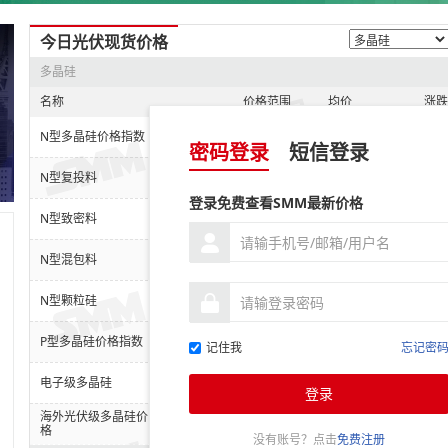
今日光伏现货价格
多晶硅
名称
价格范围
均价
涨跌
未登录
N型多晶硅价格指数
密码登录
短信登录
未登录
N型复投料
登录免费查看SMM最新价格
未登录
N型致密料
未登录
N型混包料
未登录
N型颗粒硅
未登录
P型多晶硅价格指数
记住我
忘记密
未登录
电子级多晶硅
登录
海外光伏级多晶硅价
未登录
格
没有账号？点击
免费注册