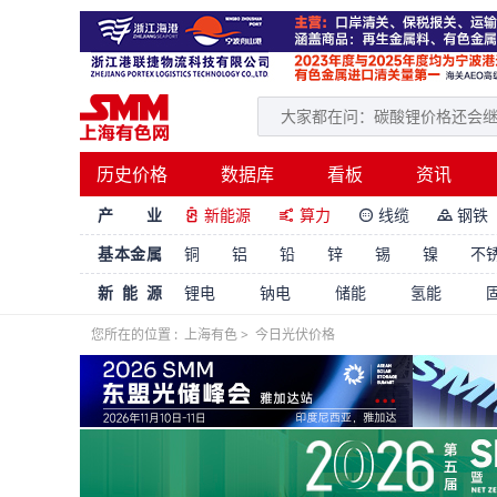
历史价格
数据库
看板
资讯
产 业
新能源
算力
线缆
钢铁




基本金属
铜
铝
铅
锌
锡
镍
不
新能源
锂电
钠电
储能
氢能
您所在的位置 :
上海有色
>
今日光伏价格