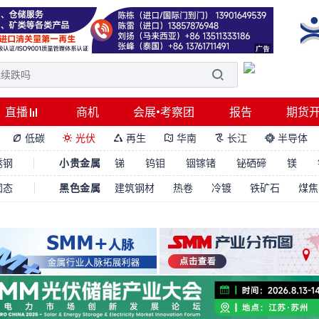
直播
商机
会展•考察团
报告
期货
低碳
光伏
再生
华南
长江
半导体






锈钢
小贵金属
锑
钨钼
铟镓锗
铋硒碲
镁
固态
黑色金属
建筑钢材
热卷
冷镀
铁矿石
煤焦