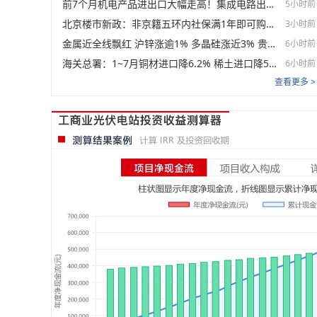
前7个月机电产品进出口大幅走高！集成电路出口近乎翻倍！【SMM专题】
5小时前
北京楼市新政：非京籍五环内社保满1年即可购房 适度提高公积金最高贷款额度
3小时前
金属近全线飘红 沪锌涨逾1% 多晶硅涨近3% 贵金属、双焦涨幅居前【SMM日评】
6小时前
海关总署：1~7月铜材进口降6.2% 稀土进口降5.5%铝材出口增16.7%
6小时前
查看更多 >