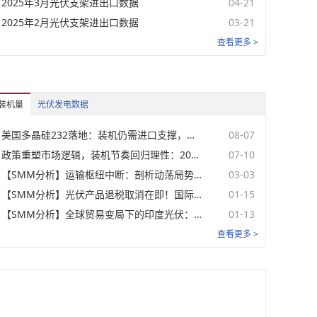
2025年3月光伏支架进出口数据
单位
日期
04-21
2025年2月光伏支架进出口数据
03-21
美元/瓦
08-07
查看更多 >
美元/瓦
08-07
美元/瓦
08-07
装机量
光伏发电数据
单位
日期
美国多晶硅232落地：装机仍需进口支撑，价格下限或重塑本土光伏供应链【SMM分析】
08-07
政策重塑市场逻辑，装机节奏回归理性：2026年H1中国光伏终端市场回顾
07-10
美元/瓦
08-07
【SMM分析】运输枢纽中断：剖析动荡局势下的中东光伏市场
03-03
美元/瓦
08-07
【SMM分析】光伏产品退税取消在即！国际产能能否借势真正缩小与中国供应链的差距？
01-15
【SMM分析】全球贸易变局下的印度光伏：2025年市场运行回顾与2026年供应链展望
01-13
美元/瓦
08-07
查看更多 >
美元/瓦
08-07
美元/瓦
08-07
美元/瓦
08-07