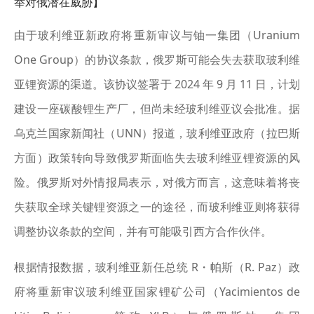
举对俄潜在威胁】
由于玻利维亚新政府将重新审议与铀一集团（Uranium
One Group）的协议条款，俄罗斯可能会失去获取玻利维
亚锂资源的渠道。该协议签署于 2024 年 9 月 11 日，计划
建设一座碳酸锂生产厂，但尚未经玻利维亚议会批准。据
乌克兰国家新闻社（UNN）报道，玻利维亚政府（拉巴斯
方面）政策转向导致俄罗斯面临失去玻利维亚锂资源的风
险。俄罗斯对外情报局表示，对俄方而言，这意味着将丧
失获取全球关键锂资源之一的途径，而玻利维亚则将获得
调整协议条款的空间，并有可能吸引西方合作伙伴。
根据情报数据，玻利维亚新任总统 R・帕斯（R. Paz）政
府将重新审议玻利维亚国家锂矿公司（Yacimientos de