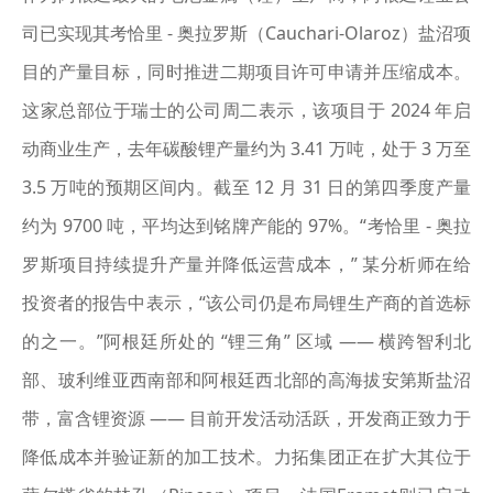
司已实现其考恰里 - 奥拉罗斯（Cauchari-Olaroz）盐沼项
目的产量目标，同时推进二期项目许可申请并压缩成本。
这家总部位于瑞士的公司周二表示，该项目于 2024 年启
动商业生产，去年碳酸锂产量约为 3.41 万吨，处于 3 万至
3.5 万吨的预期区间内。截至 12 月 31 日的第四季度产量
约为 9700 吨，平均达到铭牌产能的 97%。“考恰里 - 奥拉
罗斯项目持续提升产量并降低运营成本，” 某分析师在给
投资者的报告中表示，“该公司仍是布局锂生产商的首选标
的之一。”阿根廷所处的 “锂三角” 区域 —— 横跨智利北
部、玻利维亚西南部和阿根廷西北部的高海拔安第斯盐沼
带，富含锂资源 —— 目前开发活动活跃，开发商正致力于
降低成本并验证新的加工技术。力拓集团正在扩大其位于