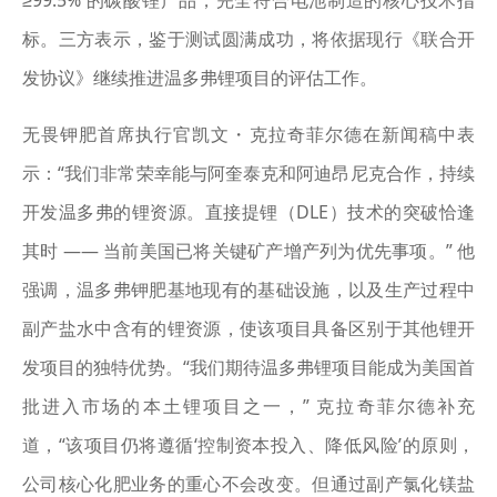
≥99.5% 的碳酸锂产品，完全符合电池制造的核心技术指
标。三方表示，鉴于测试圆满成功，将依据现行《联合开
发协议》继续推进温多弗锂项目的评估工作。
无畏钾肥首席执行官凯文・克拉奇菲尔德在新闻稿中表
示：“我们非常荣幸能与阿奎泰克和阿迪昂尼克合作，持续
开发温多弗的锂资源。直接提锂（DLE）技术的突破恰逢
其时 —— 当前美国已将关键矿产增产列为优先事项。” 他
强调，温多弗钾肥基地现有的基础设施，以及生产过程中
副产盐水中含有的锂资源，使该项目具备区别于其他锂开
发项目的独特优势。“我们期待温多弗锂项目能成为美国首
批进入市场的本土锂项目之一，” 克拉奇菲尔德补充
道，“该项目仍将遵循‘控制资本投入、降低风险’的原则，
公司核心化肥业务的重心不会改变。但通过副产氯化镁盐