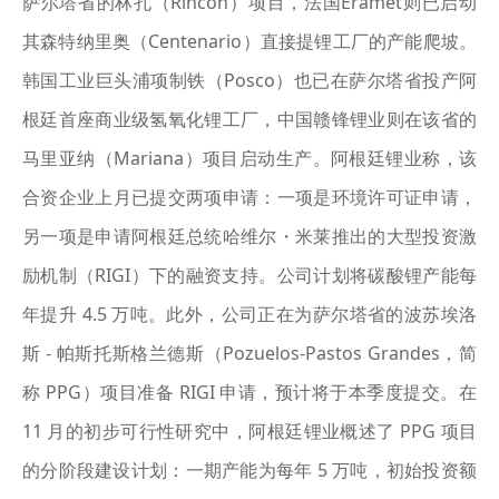
萨尔塔省的林孔（Rincon）项目，法国Eramet则已启动
其森特纳里奥（Centenario）直接提锂工厂的产能爬坡。
韩国工业巨头浦项制铁（Posco）也已在萨尔塔省投产阿
根廷首座商业级氢氧化锂工厂，中国赣锋锂业则在该省的
马里亚纳（Mariana）项目启动生产。阿根廷锂业称，该
合资企业上月已提交两项申请：一项是环境许可证申请，
另一项是申请阿根廷总统哈维尔・米莱推出的大型投资激
励机制（RIGI）下的融资支持。公司计划将碳酸锂产能每
年提升 4.5 万吨。此外，公司正在为萨尔塔省的波苏埃洛
斯 - 帕斯托斯格兰德斯（Pozuelos-Pastos Grandes，简
称 PPG）项目准备 RIGI 申请，预计将于本季度提交。在
11 月的初步可行性研究中，阿根廷锂业概述了 PPG 项目
的分阶段建设计划：一期产能为每年 5 万吨，初始投资额