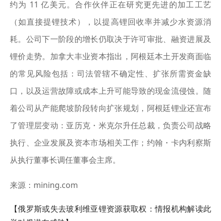
约为 11 亿美元。合作伙伴正在研究更先进的加工工艺
（如直接提锂技术），以提高锂回收率并减少水资源消
耗。公司下一阶段的增长仍取决于许可审批、融资进展及
锂价走势。加拿大丰业资本指出，阿根廷本土开发商面临
的常见风险包括：司法管辖不确定性、扩张所需资金缺
口，以及运营故障或成本上升可能导致的现金流侵蚀。随
着公司从产能爬坡阶段转向扩张规划，阿根廷锂业还宣布
了管理层变动：亚历克・米克尔升任总裁，负责公司战略
执行、企业发展及资本市场相关工作；约翰・卡内利察斯
从执行董事长调任董事会主席。
来源：mining.com
【俄罗斯或失去玻利维亚锂资源获取权：情报机构解读此