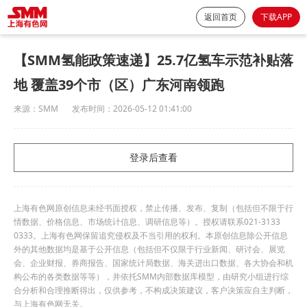
返回首页
下载APP
【SMM氢能政策速递】25.7亿氢车示范补贴落
地 覆盖39个市（区）广东河南领跑
来源：
SMM
发布时间：
2026-05-12 01:41:00
登录后查看
上海有色网原创信息未经书面授权，禁止传播、发布、复制（包括但不限于行
情数据、价格信息、市场统计信息、调研信息等）。授权请联系021-3133
0333。上海有色网保留追究侵权及不当引用的权利。本原创信息除公开信息
外的其他数据均是基于公开信息（包括但不仅限于行业新闻、研讨会、展览
会、企业财报、券商报告、国家统计局数据、海关进出口数据、各大协会和机
构公布的各类数据等等），并依托SMM内部数据库模型，由研究小组进行综
合分析和合理推断得出，仅供参考，不构成决策建议，客户决策应自主判断，
与上海有色网无关。