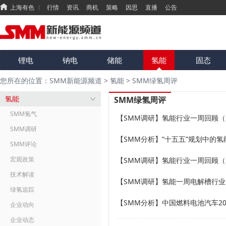
上海有色
行情
资讯
商机
策略
因思
直播
公告
锂电
钠电
储能
氢能
固态
您所在的位置：SMM新能源频道
>
氢能
>
SMM绿氢周评
氢能
SMM绿氢周评
SMM氢气
【SMM调研】氢能行业一周回顾（202
SMM调研
SMM评论
宏观政策
【SMM调研】氢能行业一周回顾（202
技术解读
【SMM调研】氢能一周电解槽行业回顾（
绿氢追踪
【SMM分析】中国燃料电池汽车2
企业动向
企业动态