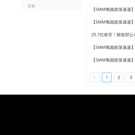
蓝氢
25.7亿收官！财政部
1
2
3