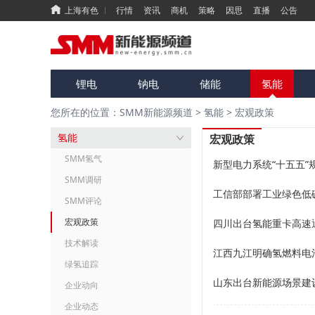
上海有色
行情
资讯
商机
策略
因思
直播
公告
锂电
钠电
储能
氢能
您所在的位置：SMM新能源频道
>
氢能
>
宏观政策
氢能
宏观政策
SMM氢气
新型电力系统“十五五”
SMM调研
工信部部署工业绿色低
SMM评论
宏观政策
四川出台氢能重卡高速
技术解读
江西九江明确氢燃料电
绿氢追踪
山东出台新能源场景建
企业动向
企业动态