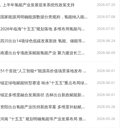
，上半年氢能产业发展迎来系统性政策支持
2026-07-20
【SMM氢能政策速递】国家能源局明确能源数据分类规则，氢能纳入能源品种一级类别
2026-07-08
【SMM氢能政策速递】2026年临海“十五五”规划落地 多维布局氢能与新型储能产业发展
2026-07-01
【SMM氢能政策速递】四川出台14项绿色低碳发展新政 氢能、储能等项目最高可获2000万元补贴
2026-06-24
【SMM氢能政策速递】南通出台专项政策赋能氢能产业 聚力建设长三角氢能产业核心枢纽
2026-06-09
【SMM氢能政策速递】51个首批“人工智能+”能源高价值场景落地发布 绿氢智能化应用成功入选试点清单
2026-06-01
【SMM氢能政策速递】锚定绿电赋能转型赛道 响水“十五五”重点布局绿电需求型新兴产业
2026-06-01
【SMM氢能政策速递】锚定多维度融合发展路径 吉林出台新政赋能新能源产业绿色升级
2026-06-01
【SMM氢能政策速递】资阳出台氢能产业扶持新政草案 多维度补贴赋能产业提质增效
2026-05-26
【SMM氢能政策速递】河南 “十五五” 规划明确氢能等产业发展布局 推进 “一廊一群” 建设
2026-05-26