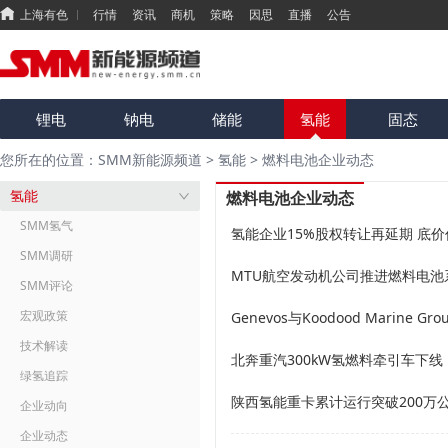
上海有色
行情
资讯
商机
策略
因思
直播
公告
锂电
钠电
储能
氢能
固态
您所在的位置：SMM新能源频道
>
氢能
>
燃料电池企业动态
氢能
燃料电池企业动态
SMM氢气
氢能企业15%股权转让再延期 底价仍
SMM调研
MTU航空发动机公司推进燃料电池
SMM评论
宏观政策
技术解读
北奔重汽300kW氢燃料牵引车下
绿氢追踪
陕西氢能重卡累计运行突破200万
企业动向
企业动态