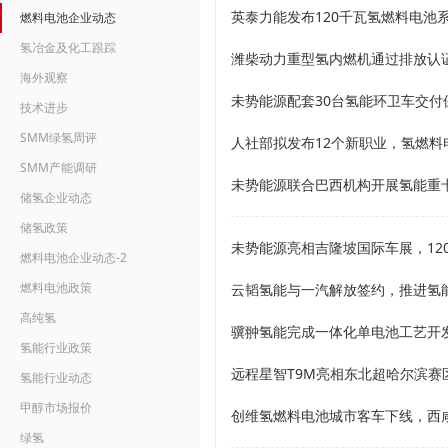
英泰力能发布120千瓦氢燃料电池
燃料电池企业动态
氢冶金及化工跟踪
潍柴动力重型氢内燃机通过排放认
海外观察
未势能源配套30台氢能环卫车交
技术进步
SMM绿氢周评
SMM产能调研
未势能源联合巴西机构开展氢能重
储氢企业动态
储氢政策
未势能源亮相吉隆坡国际车展，12
燃料电池企业动态-2
燃料电池政策
云韬氢能与一汽解放签约，推进氢
高纯氢
骥翀氢能完成一体化单电池工艺开
氢能行业政策
远程星智T9M亮相东北超哈尔滨
氢能行业动态
甲醇市场报价
创维氢燃料电池城市客车下线，西
绿氢