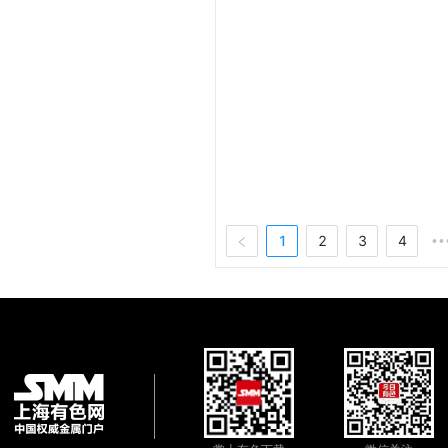
1
2
3
4
••