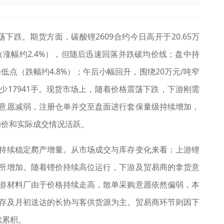
跌。期货方面，碳酸锂2609合约今日高开于20.65万
点（涨幅约2.4%），但随后迅速回落并跌破均价线；盘中持
内低点（跌幅约4.8%）；午后小幅回升，围绕20万元/吨窄
量减少17941手。现货市场上，随着价格震荡下跌，下游刚需
意愿减弱，注册仓单并交至盘面进行套保量级持续增加，
询价和实际成交情况活跃。
持续稳定爬产增量。从市场成交与库存变化来看：上游锂
所增加。随着锂价持续高位运行，下游及贸易商的拿货意
游材料厂由于价格持续走高，散单采购意愿依然偏弱，本
存及月初送达的长协与客供货源为主。贸易商环节则因下
续累积。