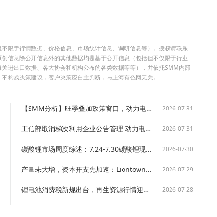
但不限于行情数据、价格信息、市场统计信息、调研信息等）。授权请联系
利。本原创信息除公开信息外的其他数据均是基于公开信息（包括但不仅限于行业
海关进出口数据、各大协会和机构公布的各类数据等等），并依托SMM内部
，不构成决策建议，客户决策应自主判断，与上海有色网无关。
【SMM分析】旺季叠加政策窗口，动力电芯产出显著增长，9月后增速或回落
2026-07-31
工信部取消梯次利用企业公告管理 动力电池回收监管再升级【SMM分析】
2026-07-31
碳酸锂市场周度综述：7.24-7.30碳酸锂现货价格价格中枢较上周小幅上移【SMM周评】
2026-07-30
产量未大增，资本开支先加速：Liontown正在释放什么锂供应信号？【SMM分析】
2026-07-29
锂电池消费税新规出台，再生资源行情迎来重估【SMM分析】
2026-07-28