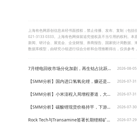
上海有色网原创信息未经书面授权，禁止传播、发布、复制（包括
021-3133 0333。上海有色网保留追究侵权及不当引用的权
新闻、研讨会、展览会、企业财报、券商报告、国家统计局数据、
数据库模型，由研究小组进行综合分析和合理推断得出，仅供参考
7月锂电回收市场分化加剧，再生钴占比跃升41%成供给端最大变量【SMM分析】
2026-08-05
【SMM分析】国内进口氢氧化锂，赚还是亏？
2026-07-31
【SMM分析】小米澎程入局增程赛道，大电池策略重塑三元电池需求预期
2026-07-31
【SMM分析】碳酸锂现货价格持平，下游持续按需逢低采购
2026-07-30
Rock Tech与Transamine签署长期锂精矿包销协议，最高8000万美元预付款融资助推Georgia Lake项目开发【SMM分析】
2026-07-29