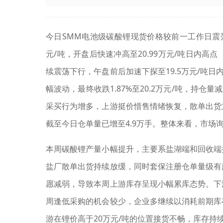
今日SMM电池级碳酸锂现货价格较前一工作日震荡下
元/吨，开盘后快速冲高至20.99万元/吨日内高
续震荡下行，午盘前后加速下探至19.5万元/吨日
幅波动，最终收跌1.87%至20.2万元/吨，持仓
采买行为增多，上游挺价惜售情绪恢复，散单出货
截至今日仓单量已增至4.9万手。整体来看，市场
本周碳酸锂产量小幅提升，主要系盐湖端和回收端
盐厂散单出货持续放缓，同时套保注册仓单量级有
愿减弱，导致本周上游库存呈现小幅累库态势。下
周逢低采购的机会较少，企业多继续以消耗前期库
游在锂价高于20万元/吨的位置接货不畅，库存持