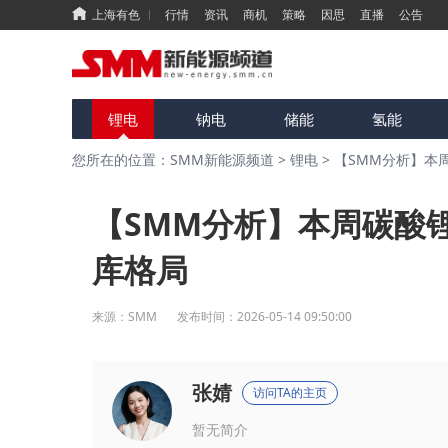
上海有色
行情
资讯
商机
策略
因思
直播
公告
锂电
钠电
储能
氢能
您所在的位置：SMM新能源频道
>
锂电
>
【SMM分析】本
【SMM分析】本周碳酸
库格局
来源：
SMM
发布时间：
2026-05-14 09:50:00
张婧
访问TA的主页
暂无简介