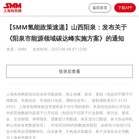
返回首页
下载APP
【SMM氢能政策速递】山西阳泉：发布关于
《阳泉市能源领域碳达峰实施方案》的通知
来源：
SMM
发布时间：
2025-06-09 07:12:00
登录后查看
上海有色网原创信息未经书面授权，禁止传播、发布、复制（包括但不限于行
情数据、价格信息、市场统计信息、调研信息等）。授权请联系021-3133
0333。上海有色网保留追究侵权及不当引用的权利。本原创信息除公开信息
外的其他数据均是基于公开信息（包括但不仅限于行业新闻、研讨会、展览
会、企业财报、券商报告、国家统计局数据、海关进出口数据、各大协会和机
构公布的各类数据等等），并依托SMM内部数据库模型，由研究小组进行综
合分析和合理推断得出，仅供参考，不构成决策建议，客户决策应自主判断，
与上海有色网无关。