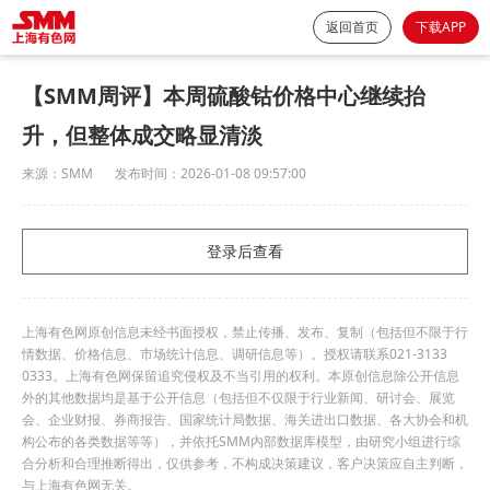
返回首页
下载APP
【SMM周评】本周硫酸钴价格中心继续抬
升，但整体成交略显清淡
来源：
SMM
发布时间：
2026-01-08 09:57:00
登录后查看
上海有色网原创信息未经书面授权，禁止传播、发布、复制（包括但不限于行
情数据、价格信息、市场统计信息、调研信息等）。授权请联系021-3133
0333。上海有色网保留追究侵权及不当引用的权利。本原创信息除公开信息
外的其他数据均是基于公开信息（包括但不仅限于行业新闻、研讨会、展览
会、企业财报、券商报告、国家统计局数据、海关进出口数据、各大协会和机
构公布的各类数据等等），并依托SMM内部数据库模型，由研究小组进行综
合分析和合理推断得出，仅供参考，不构成决策建议，客户决策应自主判断，
与上海有色网无关。